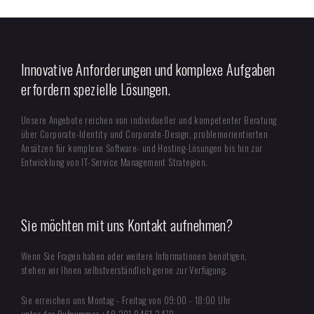
Innovative Anforderungen und komplexe Aufgaben
erfordern spezielle Lösungen.
Unsere Angebote reichen von individueller und kompetenter Beratung
über Corporate-Identity und Corporate-Design, problemorientierten
Ansätzen für komplexe Software- und Hosting-Lösungen bis hin zur
Entwicklung von IT-Service Management Strategien.
Sie möchten mit uns Kontakt aufnehmen?
Wenn Sie Fragen haben oder weitere Informationen benötigen,
stehen wir Ihnen selbstverständlich gerne zur Verfügung.
Sie erreichen uns Montag - Freitag von 09:00 - 18:00 Uhr