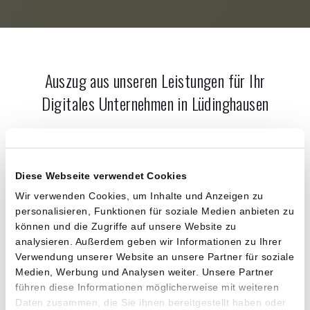
Auszug aus unseren Leistungen für Ihr
Digitales Unternehmen in
Lüdinghausen
Digitale Kreation und digitales Design
Diese Webseite verwendet Cookies
Usability und User Experience Design
Wir verwenden Cookies, um Inhalte und Anzeigen zu
Webdesign & Logodesign neu, redesignt, optimiert
personalisieren, Funktionen für soziale Medien anbieten zu
Corporate Design & Markendesign neu, redesignt,
können und die Zugriffe auf unsere Website zu
optimiert
analysieren. Außerdem geben wir Informationen zu Ihrer
Verwendung unserer Website an unsere Partner für soziale
Formulare und Interaktionskonzepte
Medien, Werbung und Analysen weiter. Unsere Partner
Style Guide Entwicklung
führen diese Informationen möglicherweise mit weiteren
Design- sowie Werbekonzepte für digitale und
Daten zusammen, die Sie ihnen bereitgestellt haben oder