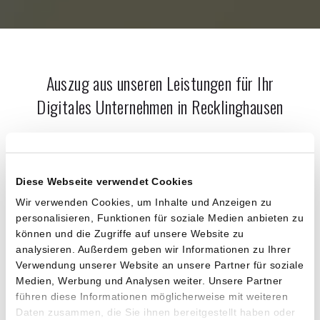
Auszug aus unseren Leistungen für Ihr
Digitales Unternehmen in
Recklinghausen
Digitale Kreation und digitales Design
Diese Webseite verwendet Cookies
Usability und User Experience Design
Wir verwenden Cookies, um Inhalte und Anzeigen zu
Webdesign & Logodesign neu, redesignt, optimiert
personalisieren, Funktionen für soziale Medien anbieten zu
Corporate Design & Markendesign neu, redesignt,
können und die Zugriffe auf unsere Website zu
optimiert
analysieren. Außerdem geben wir Informationen zu Ihrer
Verwendung unserer Website an unsere Partner für soziale
Formulare und Interaktionskonzepte
Medien, Werbung und Analysen weiter. Unsere Partner
Style Guide Entwicklung
führen diese Informationen möglicherweise mit weiteren
Design- sowie Werbekonzepte für digitale und
Daten zusammen, die Sie ihnen bereitgestellt haben oder