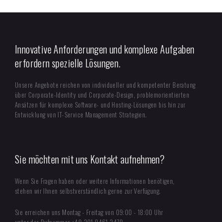
Innovative Anforderungen und komplexe Aufgaben
erfordern spezielle Lösungen.
Unsere Angebote reichen von individueller und kompetenter Beratung
über Corporate-Identity und Corporate-Design, problemorientierten
Ansätzen für komplexe Software- und Hosting-Lösungen bis hin zur
Entwicklung von IT-Service Management Strategien.
Sie möchten mit uns Kontakt aufnehmen?
Wenn Sie Fragen haben oder weitere Informationen benötigen,
stehen wir Ihnen selbstverständlich gerne zur Verfügung.
Sie erreichen uns Montag - Freitag von 09:00 - 18:00 Uhr