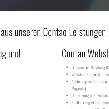
 aus unseren Contao Leistungen
og und
Contao Webs
eCommerce-Beratung B
Webshop-Konzeption un
Anbindung an bestehend
Magento)
Umsetzung aller Formul
Realisierung eines reine