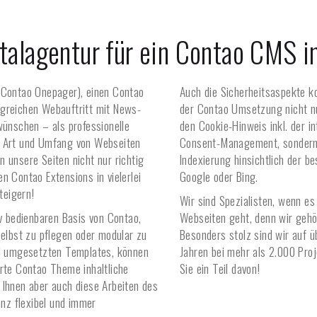
italagentur für ein Contao CMS 
(Contao Onepager), einen Contao
Auch die Sicherheitsaspekte k
ngreichen Webauftritt mit News-
der Contao Umsetzung nicht n
nschen – als professionelle
den Cookie-Hinweis inkl. der 
e Art und Umfang von Webseiten
Consent-Management, sondern 
 unsere Seiten nicht nur richtig
Indexierung hinsichtlich der b
n Contao Extensions in vielerlei
Google oder Bing.
teigern!
Wir sind Spezialisten, wenn 
iv bedienbaren Basis von Contao,
Webseiten geht, denn wir gehö
selbst zu pflegen oder modular zu
Besonders stolz sind wir auf 
ll umgesetzten Templates, können
Jahren bei mehr als 2.000 Pro
erte Contao Theme inhaltliche
Sie ein Teil davon!
 Ihnen aber auch diese Arbeiten des
nz flexibel und immer