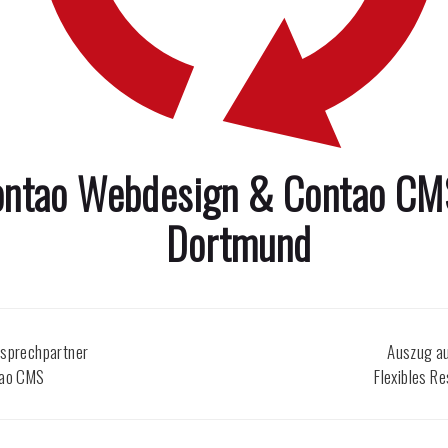
Contao Webdesign & Contao C
Dortmund
nsprechpartner
Auszug a
tao CMS
Flexibles R