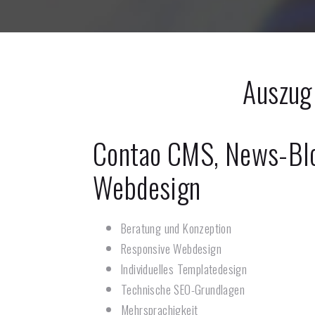
Auszug
Contao CMS, News-Bl
Webdesign
Beratung und Konzeption
Responsive Webdesign
Individuelles Templatedesign
Technische SEO-Grundlagen
Mehrsprachigkeit