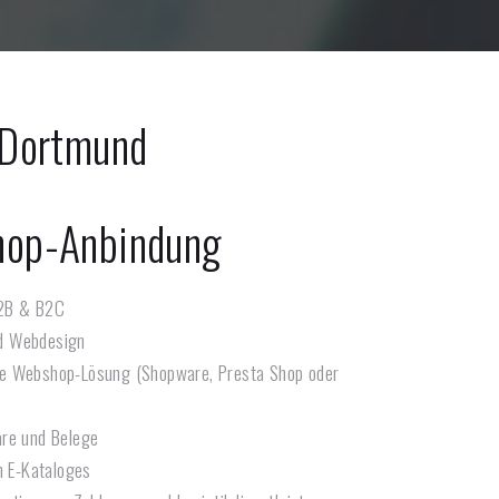
Dortmund
hop-Anbindung
2B & B2C
d Webdesign
e Webshop-Lösung (Shopware, Presta Shop oder
are und Belege
n E-Kataloges