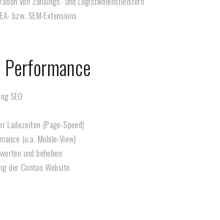
ation von Zahlungs- und Logistikdienstleistern
SEA- bzw. SEM-Extensions
 Performance
ung SEO
er Ladezeiten (Page-Speed)
mance (u.a. Mobile-View)
werten und beheben
ling der Contao Website