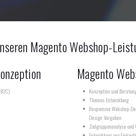
unseren Magento Webshop-Leis
onzeption
Magento Web
 B2C)
Konzeption und Beratun
Themes-Entwicklung
Responsive Webshop-Des
Design Vorgaben
Zielgruppenanalyse und 
Entwicklung von Einkauf