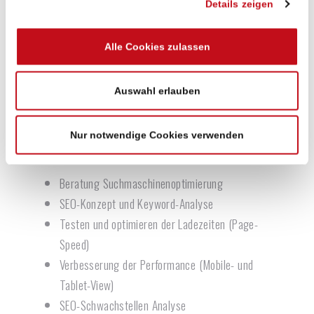
Details zeigen
Themes-Entwicklung
Responsive Webshop-Design bzw. individuelles
Alle Cookies zulassen
Templatedesign nach Corporate Design Vorgaben
Zielgruppenanalyse und UX/UI Usability-
Konzeption
Auswahl erlauben
Entwicklung von Einkaufswelten
Nur notwendige Cookies verwenden
Magento SEO
Beratung Suchmaschinenoptimierung
SEO-Konzept und Keyword-Analyse
Testen und optimieren der Ladezeiten (Page-
Speed)
Verbesserung der Performance (Mobile- und
Tablet-View)
SEO-Schwachstellen Analyse