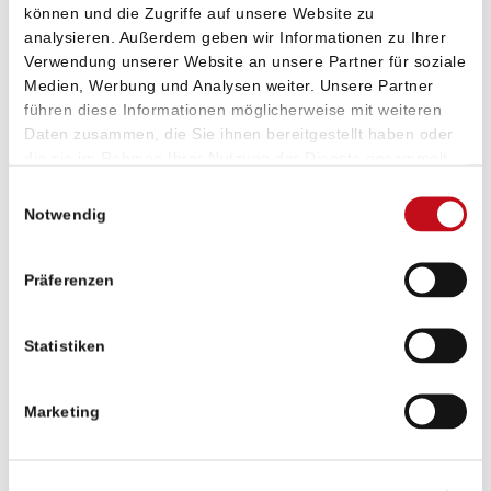
Auszug aus unseren Magento Webshop-
können und die Zugriffe auf unsere Website zu
analysieren. Außerdem geben wir Informationen zu Ihrer
Leistungen
Oer-Erkenschwick
Verwendung unserer Website an unsere Partner für soziale
Medien, Werbung und Analysen weiter. Unsere Partner
Magento Beratung & Konzeption
führen diese Informationen möglicherweise mit weiteren
Daten zusammen, die Sie ihnen bereitgestellt haben oder
die sie im Rahmen Ihrer Nutzung der Dienste gesammelt
Magento eCommerce Projektierung (B2B & B2C)
haben. Sie geben Einwilligung zu unseren Cookies, wenn
Einwilligungsauswahl
Zielsetzung für Onlinestrategie
Sie unsere Webseite weiterhin nutzen.
Notwendig
Entwicklung Ihres Webshop-Konzeptes
Optimierung der Kundenanbindung
Präferenzen
Content-Optimierung
Online Marketing Strategie
Statistiken
SEO, SEA und/oder SEM
Magento Webshop-Design
Marketing
Konzeption und Beratung Frontend-Design