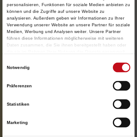
personalisieren, Funktionen für soziale Medien anbieten zu
Auszug unserer Leistungen:
JTL Shop & JTL
können und die Zugriffe auf unsere Website zu
WaWi
analysieren. Außerdem geben wir Informationen zu Ihrer
Verwendung unserer Website an unsere Partner für soziale
Medien, Werbung und Analysen weiter. Unsere Partner
führen diese Informationen möglicherweise mit weiteren
JTL Shop Beratung & Projektmanagement
Daten zusammen, die Sie ihnen bereitgestellt haben oder
die sie im Rahmen Ihrer Nutzung der Dienste gesammelt
haben. Sie geben Einwilligung zu unseren Cookies, wenn
Ob JTL Shop mit der JTL WaWi die richtige
Einwilligungsauswahl
Sie unsere Webseite weiterhin nutzen.
Webshop-Applikation für Sie ist, hängt u. a. von
Notwendig
Ihren unternehmerischen Zielen, Ihrer Zielgruppe
und von weiteren Faktoren ab. Um dies
Präferenzen
gemeinsam herauszufinden, führen wir vor
Projektstart ein intensives Beratungsgespräch
mit Ihnen.
Statistiken
Marketing
Konzeption & Produktion Ihres JTL-Shops