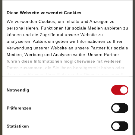
OXID eShop-Beratung &
Diese Webseite verwendet Cookies
Projektmanagement
Wir verwenden Cookies, um Inhalte und Anzeigen zu
personalisieren, Funktionen für soziale Medien anbieten zu
können und die Zugriffe auf unsere Website zu
Jedes OXID eShop-Projekt braucht anfangs eine
analysieren. Außerdem geben wir Informationen zu Ihrer
umfangreiche Beratung und Planung. Wir kennen
Verwendung unserer Website an unsere Partner für soziale
uns mit OXID eShop sehr gut aus! Wir informieren
Medien, Werbung und Analysen weiter. Unsere Partner
und beraten Sie umfassend zu allen Leistungen
führen diese Informationen möglicherweise mit weiteren
und Vorteilen dieses Systems.
Daten zusammen, die Sie ihnen bereitgestellt haben oder
die sie im Rahmen Ihrer Nutzung der Dienste gesammelt
haben. Sie geben Einwilligung zu unseren Cookies, wenn
Einwilligungsauswahl
Sie unsere Webseite weiterhin nutzen.
Notwendig
Präferenzen
Konzeption & Produktion Ihrer OXID eShop-
Lösung
Statistiken
Nach einer umfangreichen Beratung folgt die