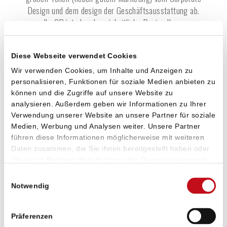
Design und dem design der Geschäftsausstattung ab.
Ihr CD ist also das einheitliche Design Ihres
Unternehmens, ob es für Werbung und Kommunikation,
intern oder extern verwendet wird. Zentrale Elemente
Diese Webseite verwendet Cookies
sind hier unter anderem Stimme und Stimmung, Marke
und Story, Logos, Farbpaletten, Typografien und Bilder.
Wir verwenden Cookies, um Inhalte und Anzeigen zu
personalisieren, Funktionen für soziale Medien anbieten zu
können und die Zugriffe auf unsere Website zu
Dank unserem Gespür für gutes und schlüssiges
analysieren. Außerdem geben wir Informationen zu Ihrer
Corporate Design und als professionelle
Verwendung unserer Website an unsere Partner für soziale
Corporatedesign-Agentur in
Rhede
erhält Ihre Firma
Medien, Werbung und Analysen weiter. Unsere Partner
nicht nur ein glaubwürdiges und einprägsames
führen diese Informationen möglicherweise mit weiteren
Erscheinungsbild welches den Wert Ihrer Marke
Daten zusammen, die Sie ihnen bereitgestellt haben oder
widerspiegelt. Wir arbeiten zudem mit dem Ansatz des
die sie im Rahmen Ihrer Nutzung der Dienste gesammelt
haben. Sie geben Einwilligung zu unseren Cookies, wenn
Design Thinkings und dem Lösen von Problemen, sowie
Einwilligungsauswahl
Sie unsere Webseite weiterhin nutzen.
der Entwicklung neuer Ideen. Dabei ist unser einziges
Notwendig
Ziel, die perfekten Lösungen durch den Design Thinking
Prozess für Ihr Unternehmen und Ihre Projekte zu
Präferenzen
finden. Diese werden sowohl Sie als Anwender- als auch