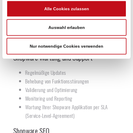
Responsive Webshop-Design bzw. individuelles
Alle Cookies zulassen
Templatedesign nach Corporate Design Vorgaben
Zielgruppenanalyse und UX/UI Usability-
Auswahl erlauben
Konzeption
Entwicklung von Einkaufswelten
Nur notwendige Cookies verwenden
Shopware Wartung und Support
Regelmäßige Updates
Behebung von Funktionsstörungen
Validierung und Optimierung
Monitoring und Reporting
Wartung Ihrer Shopware Applikation per SLA
(Service-Level-Agreement)
Shopware SEO