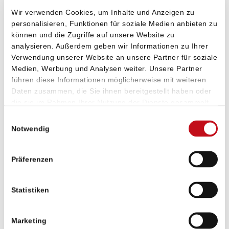
Auszug aus unseren TYPO3 Content-
Wir verwenden Cookies, um Inhalte und Anzeigen zu
personalisieren, Funktionen für soziale Medien anbieten zu
Management Leistungen
können und die Zugriffe auf unsere Website zu
Ennepe-Ruhr-Kreis
analysieren. Außerdem geben wir Informationen zu Ihrer
Verwendung unserer Website an unsere Partner für soziale
Medien, Werbung und Analysen weiter. Unsere Partner
TYPO3 CMS und Webdesign
führen diese Informationen möglicherweise mit weiteren
Daten zusammen, die Sie ihnen bereitgestellt haben oder
die sie im Rahmen Ihrer Nutzung der Dienste gesammelt
Beratung und Konzeption
haben. Sie geben Einwilligung zu unseren Cookies, wenn
Responsive Webdesign
Einwilligungsauswahl
Sie unsere Webseite weiterhin nutzen.
Notwendig
Individuelles Templatedesign
Technische SEO-Grundlagen
Präferenzen
Mehrsprachigkeit
TYPO3 Extension (Erweiterung) Programmierung
Statistiken
und Einbindung
TYPO3 Shopanbindung
Marketing