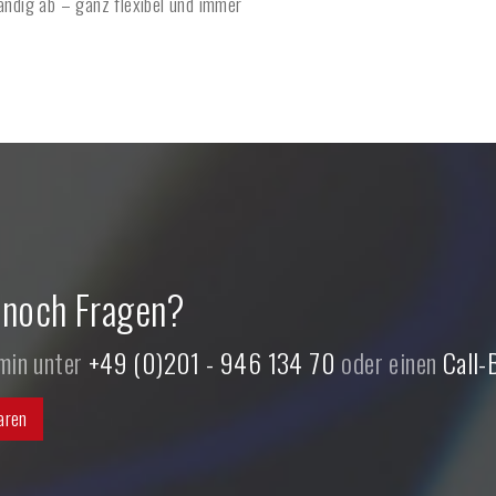
ndig ab – ganz flexibel und immer
 noch Fragen?
rmin unter
+49 (0)201 - 946 134 70
oder einen
Call-
aren