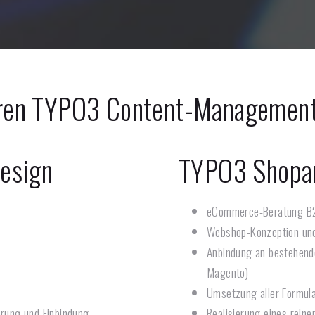
eren TYPO3 Content-Managemen
esign
TYPO3 Shopa
eCommerce-Beratung B
Webshop-Konzeption un
Anbindung an bestehend
Magento)
Umsetzung aller Formul
rung und Einbindung
Realisierung eines reine