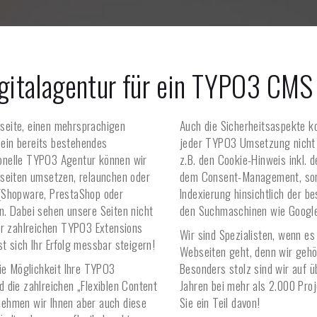
igitalagentur für ein TYPO3 CMS
seite, einen mehrsprachigen
Auch die Sicherheitsaspekte k
ein bereits bestehendes
jeder TYPO3 Umsetzung nicht 
onelle TYPO3 Agentur können wir
z.B. den Cookie-Hinweis inkl. 
bseiten umsetzen, relaunchen oder
dem Consent-Management, sond
(Shopware, PrestaShop oder
Indexierung hinsichtlich der b
. Dabei sehen unsere Seiten nicht
den Suchmaschinen wie Google
er zahlreichen TYPO3 Extensions
Wir sind Spezialisten, wenn 
sst sich Ihr Erfolg messbar steigern!
Webseiten geht, denn wir gehö
die Möglichkeit Ihre TYPO3
Besonders stolz sind wir auf 
 die zahlreichen „Flexiblen Content
Jahren bei mehr als 2.000 Pro
 nehmen wir Ihnen aber auch diese
Sie ein Teil davon!