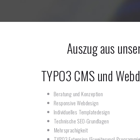
Auszug aus uns
TYPO3 CMS und Webd
Beratung und Konzeption
Responsive Webdesign
Individuelles Templatedesign
Technische SEO-Grundlagen
Mehrsprachigkeit
TYPO3 Extension (Erweiterung) Programmie