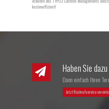
Arbeiten des TYPO3 Content-Managements vollstä
kosteneffizient!
Haben Sie dazu
Dann einfach Ihren Te
Jetzt Rückrufservice vereinb