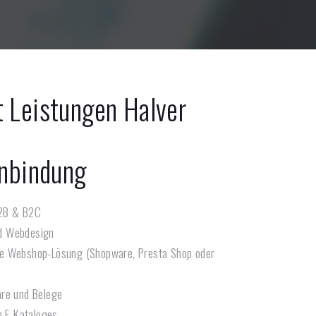
t Leistungen
Halver
nbindung
2B & B2C
d Webdesign
e Webshop-Lösung (Shopware, Presta Shop oder
are und Belege
n E-Kataloges