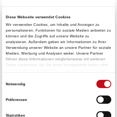
WordPress WooCommerce Wartung und
Support
Diese Webseite verwendet Cookies
Wir verwenden Cookies, um Inhalte und Anzeigen zu
Regelmäßige Updates / Plugins & Theme
personalisieren, Funktionen für soziale Medien anbieten zu
Behebung von Funktionsstörungen
können und die Zugriffe auf unsere Website zu
Validierung und Optimierung
analysieren. Außerdem geben wir Informationen zu Ihrer
Verwendung unserer Website an unsere Partner für soziale
WP Maintenance und Wartungsarbeiten
Medien, Werbung und Analysen weiter. Unsere Partner
Monitoring - 24/7 Security
führen diese Informationen möglicherweise mit weiteren
Reporting / monatlicher Bericht
Daten zusammen, die Sie ihnen bereitgestellt haben oder
die sie im Rahmen Ihrer Nutzung der Dienste gesammelt
CMS-Admin Plugin zur Überwachung des Systems
haben. Sie geben Einwilligung zu unseren Cookies, wenn
Einwilligungsauswahl
Sie unsere Webseite weiterhin nutzen.
WordPress SEO & Performance
Notwendig
Suchmaschinenoptimierung SEO
Präferenzen
Keyword-Analyse
Testen und optimieren der Ladezeiten (Page-
Statistiken