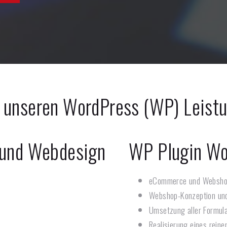
 unseren WordPress (WP) Leist
 und Webdesign
WP Plugin W
eCommerce und Websho
Webshop-Konzeption un
Umsetzung aller Formul
Realisierung eines reine