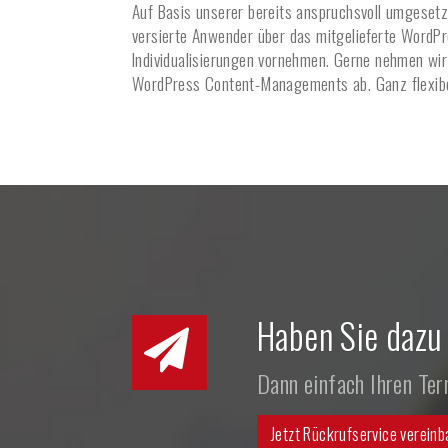
Auf Basis unserer bereits anspruchsvoll umgeset
versierte Anwender über das mitgelieferte WordPr
Individualisierungen vornehmen. Gerne nehmen wir 
WordPress Content-Managements ab. Ganz flexibe
Haben Sie dazu
Dann einfach Ihren Te
Jetzt Rückrufservice vereinb