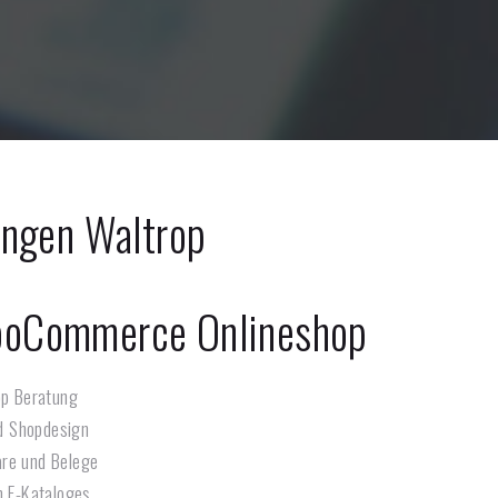
ungen
Waltrop
ooCommerce Onlineshop
p Beratung
d Shopdesign
are und Belege
n E-Kataloges