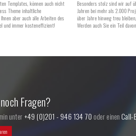
zten Templates, können auch nicht
Besonders stolz sind wir auf 
ess Theme inhaltliche
Jahren bei mehr als 2.000 Pro
Ihnen aber auch alle Arbeiten des
über Jahre hinweg treu bleiben
l und immer kosteneffizient!
Werden auch Sie ein Teil davon
 noch Fragen?
rmin unter
+49 (0)201 - 946 134 70
oder einen
Call-
aren