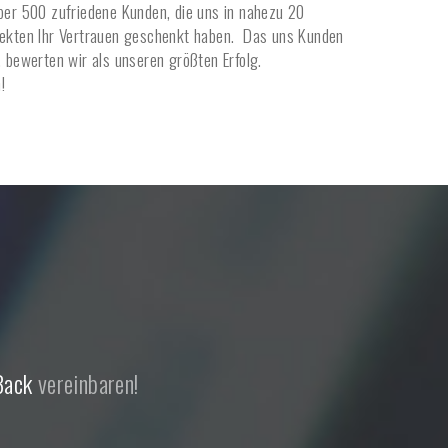
über 500 zufriedene Kunden, die uns in nahezu 20
jekten Ihr Vertrauen geschenkt haben. Das uns Kunden
, bewerten wir als unseren größten Erfolg.
!
Back
vereinbaren!