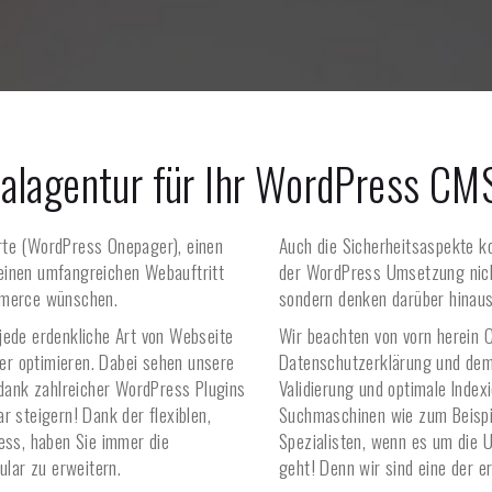
talagentur für Ihr WordPress CM
rte (WordPress Onepager), einen
Auch die Sicherheitsaspekte k
einen umfangreichen Webauftritt
der WordPress Umsetzung nich
merce wünschen.
sondern denken darüber hinaus
jede erdenkliche Art von Webseite
Wir beachten von vorn herein C
r optimieren. Dabei sehen unsere
Datenschutzerklärung und de
 dank zahlreicher WordPress Plugins
Validierung und optimale Index
bar steigern! Dank der flexiblen,
Suchmaschinen wie zum Beispie
ess, haben Sie immer die
Spezialisten, wenn es um die
ular zu erweitern.
geht! Denn wir sind eine der e