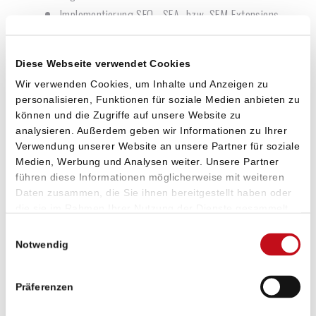
Implementierung SEO-, SEA- bzw. SEM-Extensions
WordPress WooCommerce Wartung und
Diese Webseite verwendet Cookies
Support
Wir verwenden Cookies, um Inhalte und Anzeigen zu
personalisieren, Funktionen für soziale Medien anbieten zu
Regelmäßige Updates / Plugins & Theme
können und die Zugriffe auf unsere Website zu
Behebung von Funktionsstörungen
analysieren. Außerdem geben wir Informationen zu Ihrer
Verwendung unserer Website an unsere Partner für soziale
Validierung und Optimierung
Medien, Werbung und Analysen weiter. Unsere Partner
WP Maintenance und Wartungsarbeiten
führen diese Informationen möglicherweise mit weiteren
Monitoring - 24/7 Security
Daten zusammen, die Sie ihnen bereitgestellt haben oder
die sie im Rahmen Ihrer Nutzung der Dienste gesammelt
Reporting / monatlicher Bericht
haben. Sie geben Einwilligung zu unseren Cookies, wenn
CMS-Admin Plugin zur Überwachung des Systems
Einwilligungsauswahl
Sie unsere Webseite weiterhin nutzen.
Notwendig
WordPress SEO & Performance
Präferenzen
Suchmaschinenoptimierung SEO