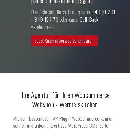
Haben Sie dazu noch Fragen?
Dann einfach Ihren Termin unter
+49 (0)201
- 946 134 70
oder einen
Call-Back
vereinbaren!
Jetzt Rückrufservice vereinbaren
Ihre Agentur für Ihren Woocommerce
Webshop -
Wermelskirchen
Mit dem kostenlosen WP Plugin WooCommerce können
schnell und unkompliziert aus WordPress CMS Seiten